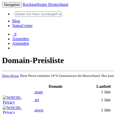
RockingHoster Deutschland
Navigation
Blog
StatusCenter
0
Anmelden
Anmelden
Domain-Preisliste
Netto-Preise
Diese Preise enthalten 19 % Umsatzsteuer für Deutschland. Dies kan
Domain
Laufzeit
.team
1 Jahr
.tel
1 Jahr
.town
1 Jahr