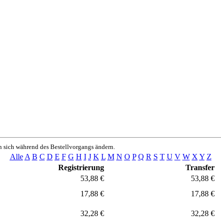
n sich während des Bestellvorgangs ändern.
Alle
A
B
C
D
E
F
G
H
I
J
K
L
M
N
O
P
Q
R
S
T
U
V
W
X
Y
Z
Registrierung
Transfer
53,88 €
53,88 €
17,88 €
17,88 €
32,28 €
32,28 €