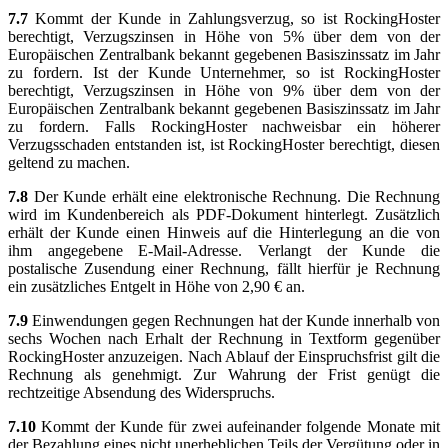
7.7
Kommt der Kunde in Zahlungsverzug, so ist RockingHoster
berechtigt, Verzugszinsen in Höhe von 5% über dem von der
Europäischen Zentralbank bekannt gegebenen Basiszinssatz im Jahr
zu fordern. Ist der Kunde Unternehmer, so ist RockingHoster
berechtigt, Verzugszinsen in Höhe von 9% über dem von der
Europäischen Zentralbank bekannt gegebenen Basiszinssatz im Jahr
zu fordern. Falls RockingHoster nachweisbar ein höherer
Verzugsschaden entstanden ist, ist RockingHoster berechtigt, diesen
geltend zu machen.
7.8
Der Kunde erhält eine elektronische Rechnung. Die Rechnung
wird im Kundenbereich als PDF-Dokument hinterlegt. Zusätzlich
erhält der Kunde einen Hinweis auf die Hinterlegung an die von
ihm angegebene E-Mail-Adresse. Verlangt der Kunde die
postalische Zusendung einer Rechnung, fällt hierfür je Rechnung
ein zusätzliches Entgelt in Höhe von 2,90 € an.
7.9
Einwendungen gegen Rechnungen hat der Kunde innerhalb von
sechs Wochen nach Erhalt der Rechnung in Textform gegenüber
RockingHoster anzuzeigen. Nach Ablauf der Einspruchsfrist gilt die
Rechnung als genehmigt. Zur Wahrung der Frist genügt die
rechtzeitige Absendung des Widerspruchs.
7.10
Kommt der Kunde für zwei aufeinander folgende Monate mit
der Bezahlung eines nicht unerheblichen Teils der Vergütung oder in