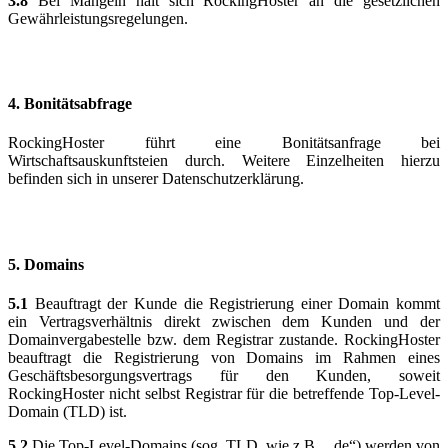
3.8
Bei Mängeln hält sich RockingHoster an die gesetzlichen
Gewährleistungsregelungen.
4.
Bonitätsabfrage
RockingHoster führt eine Bonitätsanfrage bei
Wirtschaftsauskunftsteien durch. Weitere Einzelheiten hierzu
befinden sich in unserer Datenschutzerklärung.
5.
Domains
5.1
Beauftragt der Kunde die Registrierung einer Domain kommt
ein Vertrags­ver­hältnis direkt zwischen dem Kunden und der
Domainvergabestelle bzw. dem Registrar zustande. RockingHoster
beauftragt die Registrierung von Domains im Rahmen eines
Geschäfts­besorgungsvertrags für den Kunden, soweit
RockingHoster nicht selbst Registrar für die betreffende Top-Level-
Domain (TLD) ist.
5.2
Die Top-Level-Domains (sog. TLD, wie z.B. „.de“) werden von