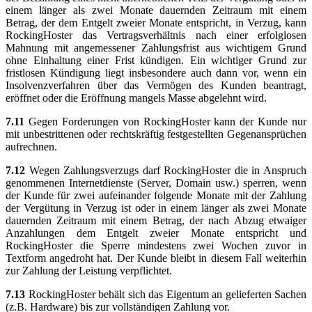
einem länger als zwei Monate dauernden Zeitraum mit einem
Betrag, der dem Entgelt zweier Monate entspricht, in Verzug, kann
RockingHoster das Vertragsverhältnis nach einer erfolglosen
Mahnung mit angemessener Zahlungsfrist aus wichtigem Grund
ohne Einhaltung einer Frist kündigen. Ein wichtiger Grund zur
fristlosen Kündigung liegt insbesondere auch dann vor, wenn ein
Insolvenzverfahren über das Vermögen des Kunden beantragt,
eröffnet oder die Eröffnung mangels Masse abgelehnt wird.
7.11
Gegen Forderungen von RockingHoster kann der Kunde nur
mit unbestrittenen oder rechtskräftig festgestellten Gegenansprüchen
aufrechnen.
7.12
Wegen Zahlungsverzugs darf RockingHoster die in Anspruch
genommenen Internetdienste (Server, Domain usw.) sperren, wenn
der Kunde für zwei aufeinander folgende Monate mit der Zahlung
der Vergütung in Verzug ist oder in einem länger als zwei Monate
dauernden Zeitraum mit einem Betrag, der nach Abzug etwaiger
Anzahlungen dem Entgelt zweier Monate entspricht und
RockingHoster die Sperre mindestens zwei Wochen zuvor in
Textform angedroht hat. Der Kunde bleibt in diesem Fall weiterhin
zur Zahlung der Leistung verpflichtet.
7.13
RockingHoster behält sich das Eigentum an gelieferten Sachen
(z.B. Hardware) bis zur vollständigen Zahlung vor.