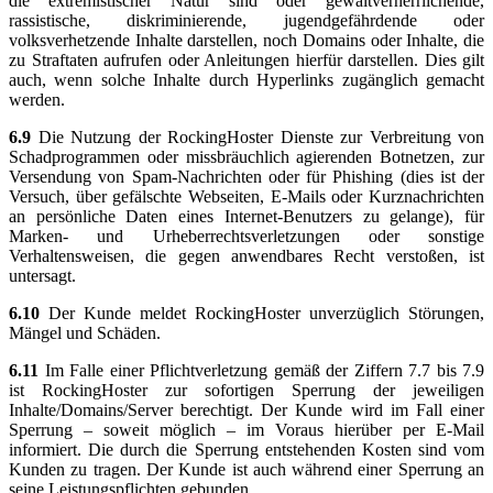
die extremistischer Natur sind oder gewaltverherrlichende,
rassistische, diskriminierende, jugendgefährdende oder
volksverhetzende Inhalte darstellen, noch Domains oder Inhalte, die
zu Straftaten aufrufen oder Anleitungen hierfür darstellen. Dies gilt
auch, wenn solche Inhalte durch Hyperlinks zugänglich gemacht
werden.
6.9
Die Nutzung der RockingHoster Dienste zur Verbreitung von
Schadprogrammen oder missbräuchlich agierenden Botnetzen, zur
Versendung von Spam-Nachrichten oder für Phishing (dies ist der
Versuch, über gefälschte Webseiten, E-Mails oder Kurznachrichten
an persönliche Daten eines Internet-Benutzers zu gelange), für
Marken- und Urheberrechtsverletzungen oder sonstige
Verhaltensweisen, die gegen anwendbares Recht verstoßen, ist
untersagt.
6.10
Der Kunde meldet RockingHoster unverzüglich Störungen,
Mängel und Schäden.
6.11
Im Falle einer Pflichtverletzung gemäß der Ziffern 7.7 bis 7.9
ist RockingHoster zur sofortigen Sperrung der jeweiligen
Inhalte/Domains/Server berechtigt. Der Kunde wird im Fall einer
Sperrung – soweit möglich – im Voraus hierüber per E-Mail
informiert. Die durch die Sperrung entstehenden Kosten sind vom
Kunden zu tragen. Der Kunde ist auch während einer Sperrung an
seine Leistungspflichten gebunden.