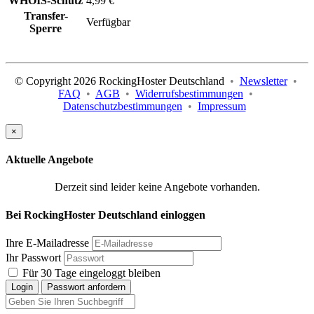
WHOIS-Schutz
4,99 €
Transfer-
Verfügbar
Sperre
© Copyright 2026 RockingHoster Deutschland
•
Newsletter
•
FAQ
•
AGB
•
Widerrufsbestimmungen
•
Datenschutzbestimmungen
•
Impressum
×
Aktuelle Angebote
Derzeit sind leider keine Angebote vorhanden.
Bei RockingHoster Deutschland einloggen
Ihre E-Mailadresse
Ihr Passwort
Für 30 Tage eingeloggt bleiben
Login
Passwort anfordern