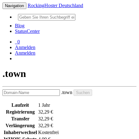
RockingHoster Deutschland
Navigation
Blog
StatusCenter
0
Anmelden
Anmelden
.town
.town
Suchen
Laufzeit
1 Jahr
Registrierung
32,29 €
Transfer
32,29 €
Verlängerung
32,29 €
Inhaberwechsel
Kostenfrei