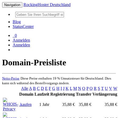
RockingHoster Deutschland
Navigation
Blog
StatusCenter
0
Anmelden
Anmelden
Domain-Preisliste
Netto-Preise
Diese Preise enthalten 19 % Umsatzsteuer für Deutschland. Dies
kann sich während des Bestellvorgangs ändern.
Alle
A
B
C
D
E
F
G
H
I
J
K
L
M
N
O
P
Q
R
S
T
U
V
W
Domain
Laufzeit
Registrierung
Transfer
Verlängerung
.kaufen
1 Jahr
35,88 €
35,88 €
35,88 €