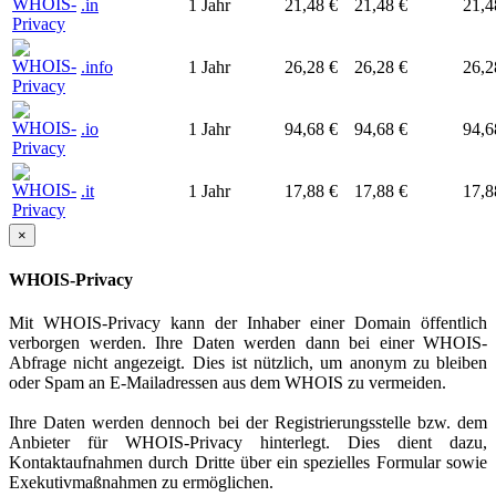
.in
1 Jahr
21,48 €
21,48 €
21,4
.info
1 Jahr
26,28 €
26,28 €
26,2
.io
1 Jahr
94,68 €
94,68 €
94,6
.it
1 Jahr
17,88 €
17,88 €
17,8
×
WHOIS-Privacy
Mit WHOIS-Privacy kann der Inhaber einer Domain öffentlich
verborgen werden. Ihre Daten werden dann bei einer WHOIS-
Abfrage nicht angezeigt. Dies ist nützlich, um anonym zu bleiben
oder Spam an E-Mailadressen aus dem WHOIS zu vermeiden.
Ihre Daten werden dennoch bei der Registrierungsstelle bzw. dem
Anbieter für WHOIS-Privacy hinterlegt. Dies dient dazu,
Kontaktaufnahmen durch Dritte über ein spezielles Formular sowie
Exekutivmaßnahmen zu ermöglichen.