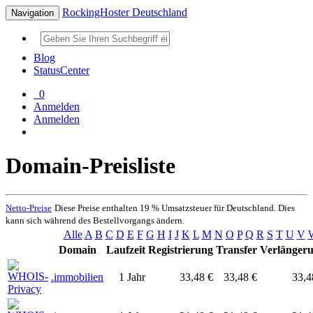
RockingHoster Deutschland
Navigation
Blog
StatusCenter
0
Anmelden
Anmelden
Domain-Preisliste
Netto-Preise
Diese Preise enthalten 19 % Umsatzsteuer für Deutschland. Dies
kann sich während des Bestellvorgangs ändern.
Alle
A
B
C
D
E
F
G
H
I
J
K
L
M
N
O
P
Q
R
S
T
U
V
Domain
Laufzeit
Registrierung
Transfer
Verlänger
.immobilien
1 Jahr
33,48 €
33,48 €
33,4