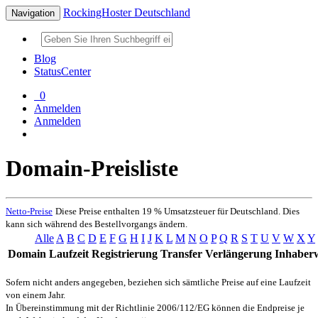
RockingHoster Deutschland
Navigation
Blog
StatusCenter
0
Anmelden
Anmelden
Domain-Preisliste
Netto-Preise
Diese Preise enthalten 19 % Umsatzsteuer für Deutschland. Dies
kann sich während des Bestellvorgangs ändern.
Alle
A
B
C
D
E
F
G
H
I
J
K
L
M
N
O
P
Q
R
S
T
U
V
W
X
Y
Domain
Laufzeit
Registrierung
Transfer
Verlängerung
Inhaber
Sofern nicht anders angegeben, beziehen sich sämtliche Preise auf eine Laufzeit
von einem Jahr.
In Übereinstimmung mit der Richtlinie 2006/112/EG können die Endpreise je