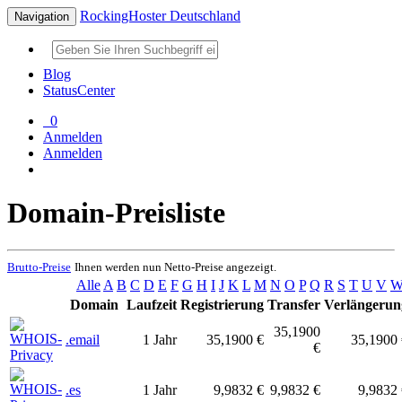
RockingHoster Deutschland
Navigation
Blog
StatusCenter
0
Anmelden
Anmelden
Domain-Preisliste
Brutto-Preise
Ihnen werden nun Netto-Preise angezeigt.
Alle
A
B
C
D
E
F
G
H
I
J
K
L
M
N
O
P
Q
R
S
T
U
V
Domain
Laufzeit
Registrierung
Transfer
Verlängerun
35,1900
.email
1 Jahr
35,1900 €
35,1900 
€
.es
1 Jahr
9,9832 €
9,9832 €
9,9832 