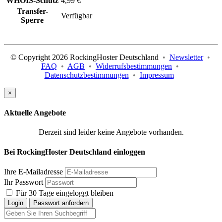
WHOIS-Schutz
4,99 €
Transfer-
Verfügbar
Sperre
© Copyright 2026 RockingHoster Deutschland
•
Newsletter
•
FAQ
•
AGB
•
Widerrufsbestimmungen
•
Datenschutzbestimmungen
•
Impressum
×
Aktuelle Angebote
Derzeit sind leider keine Angebote vorhanden.
Bei RockingHoster Deutschland einloggen
Ihre E-Mailadresse
Ihr Passwort
Für 30 Tage eingeloggt bleiben
Login
Passwort anfordern