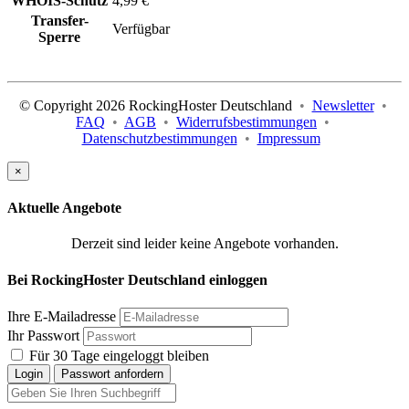
WHOIS-Schutz
4,99 €
Transfer-
Verfügbar
Sperre
© Copyright 2026 RockingHoster Deutschland
•
Newsletter
•
FAQ
•
AGB
•
Widerrufsbestimmungen
•
Datenschutzbestimmungen
•
Impressum
×
Aktuelle Angebote
Derzeit sind leider keine Angebote vorhanden.
Bei RockingHoster Deutschland einloggen
Ihre E-Mailadresse
Ihr Passwort
Für 30 Tage eingeloggt bleiben
Login
Passwort anfordern