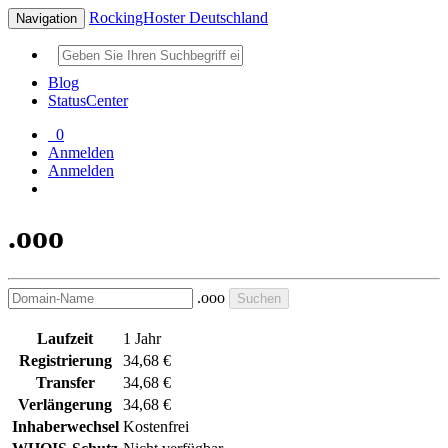
RockingHoster Deutschland
Navigation
Blog
StatusCenter
0
Anmelden
Anmelden
.ooo
.ooo
Suchen
Laufzeit
1 Jahr
Registrierung
34,68 €
Transfer
34,68 €
Verlängerung
34,68 €
Inhaberwechsel
Kostenfrei