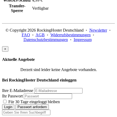
WHOIS-Schutz
4,99 €
Transfer-
Verfügbar
Sperre
© Copyright 2026 RockingHoster Deutschland
•
Newsletter
•
FAQ
•
AGB
•
Widerrufsbestimmungen
•
Datenschutzbestimmungen
•
Impressum
×
Aktuelle Angebote
Derzeit sind leider keine Angebote vorhanden.
Bei RockingHoster Deutschland einloggen
Ihre E-Mailadresse
Ihr Passwort
Für 30 Tage eingeloggt bleiben
Login
Passwort anfordern