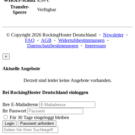
WHOIS-Schutz
4,99 €
Transfer-
Verfügbar
Sperre
© Copyright 2026 RockingHoster Deutschland
•
Newsletter
•
FAQ
•
AGB
•
Widerrufsbestimmungen
•
Datenschutzbestimmungen
•
Impressum
×
Aktuelle Angebote
Derzeit sind leider keine Angebote vorhanden.
Bei RockingHoster Deutschland einloggen
Ihre E-Mailadresse
Ihr Passwort
Für 30 Tage eingeloggt bleiben
Login
Passwort anfordern